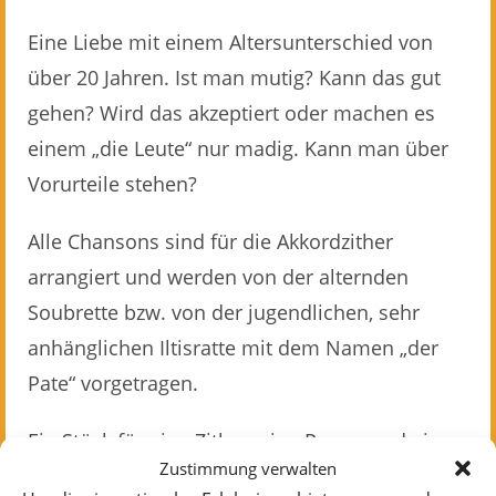
Eine Liebe mit einem Altersunterschied von
über 20 Jahren. Ist man mutig? Kann das gut
gehen? Wird das akzeptiert oder machen es
einem „die Leute“ nur madig. Kann man über
Vorurteile stehen?
Alle Chansons sind für die Akkordzither
arrangiert und werden von der alternden
Soubrette bzw. von der jugendlichen, sehr
anhänglichen Iltisratte mit dem Namen „der
Pate“ vorgetragen.
Ein Stück für eine Zither, eine Puppe und eine
Zustimmung verwalten
Akkordzitherspielerin und Sängerin.