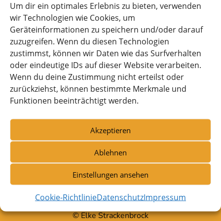
Um dir ein optimales Erlebnis zu bieten, verwenden
wir Technologien wie Cookies, um
Kontakt:
Geräteinformationen zu speichern und/oder darauf
zuzugreifen. Wenn du diesen Technologien
Utsch-Crew
zustimmst, können wir Daten wie das Surfverhalten
oder eindeutige IDs auf dieser Website verarbeiten.
Elke Strackenbrock
Wenn du deine Zustimmung nicht erteilst oder
Österblick 5
zurückziehst, können bestimmte Merkmale und
Funktionen beeinträchtigt werden.
25704 Meldorf
Tel.:+49 (0)4832-988300
Akzeptieren
e_strackenbrock@yahoo.de
Ablehnen
Einstellungen ansehen
Die Utsch-Crew…
Cookie-Richtlinie
Datenschutz
Impressum
… die wollen nur spielen!
© Elke Strackenbrock